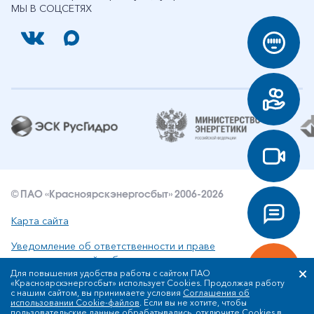
МЫ В СОЦСЕТЯХ
© ПАО «Красноярскэнергосбыт» 2006-2026
Карта сайта
Уведомление об ответственности и праве
интеллектуальной собственности
Для повышения удобства работы с сайтом ПАО
«Красноярскэнергосбыт» использует Cookies. Продолжая работу
Политика ПАО «Красноярскэнергосбыт» в отношении
с нашим сайтом, вы принимаете условия
Соглашения об
обработки персональных данных
использовании Cookie-файлов
. Если вы не хотите, чтобы
пользовательские данные обрабатывались, отключите Cookies в