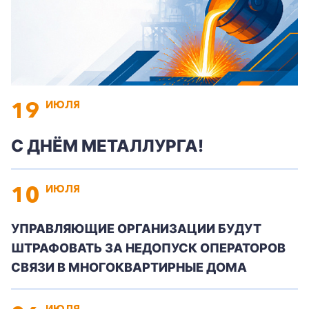
19
ИЮЛЯ
С ДНЁМ МЕТАЛЛУРГА!
+7-800-700-24-57
10
Частным клиентам
ИЮЛЯ
Корпоративным клиентам
УПРАВЛЯЮЩИЕ ОРГАНИЗАЦИИ БУДУТ
ШТРАФОВАТЬ ЗА НЕДОПУСК ОПЕРАТОРОВ
СВЯЗИ В МНОГОКВАРТИРНЫЕ ДОМА
Заказать обратный звонок
ИЮЛЯ