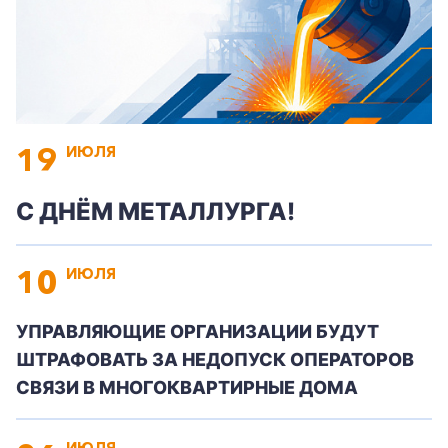
19
ИЮЛЯ
С ДНЁМ МЕТАЛЛУРГА!
+7-800-700-24-57
10
Частным клиентам
ИЮЛЯ
Корпоративным клиентам
УПРАВЛЯЮЩИЕ ОРГАНИЗАЦИИ БУДУТ
ШТРАФОВАТЬ ЗА НЕДОПУСК ОПЕРАТОРОВ
СВЯЗИ В МНОГОКВАРТИРНЫЕ ДОМА
Заказать обратный звонок
ИЮЛЯ