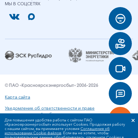
МЫ В СОЦСЕТЯХ
© ПАО «Красноярскэнергосбыт» 2006-2026
Карта сайта
Уведомление об ответственности и праве
интеллектуальной собственности
Для повышения удобства работы с сайтом ПАО
«Красноярскэнергосбыт» использует Cookies. Продолжая работу
Политика ПАО «Красноярскэнергосбыт» в отношении
с нашим сайтом, вы принимаете условия
Соглашения об
обработки персональных данных
использовании Cookie-файлов
. Если вы не хотите, чтобы
пользовательские данные обрабатывались, отключите Cookies в