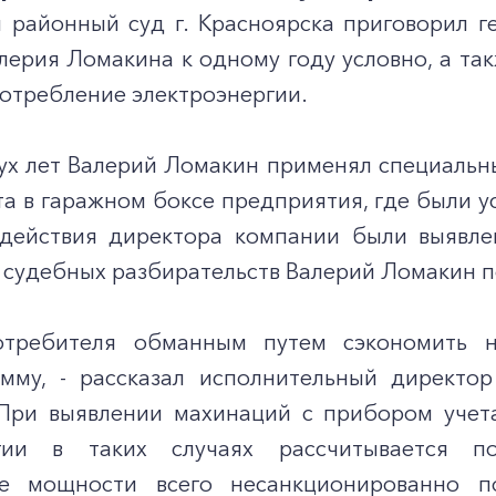
 районный суд г. Красноярска приговорил г
ерия Ломакина к одному году условно, а так
потребление электроэнергии.
вух лет Валерий Ломакин применял специальн
та в гаражном боксе предприятия, где были 
действия директора компании были выявле
е судебных разбирательств Валерий Ломакин п
отребителя обманным путем сэкономить н
мму, - рассказал исполнительный директо
 При выявлении махинаций с прибором учет
ргии в таких случаях рассчитывается 
ие мощности всего несанкционированно п