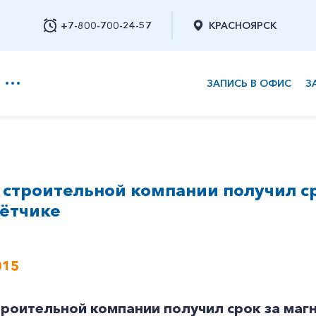
+7-800-700-24-57
КРАСНОЯРСК
ЗАПИСЬ В ОФИС
З
+7-800-700-24-57
строительной компании получил ср
Заказать обратный звонок
чётчике
015
роительной компании получил срок за магн