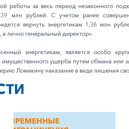
ной работы за весь период незаконного по
,39 млн рублей. С учетом ранее соверше
идется вернуть энергетикам 1,36 млн рубл
 а лично генеральный директор».
сенный энергетикам, является особо круп
 имущественного ущерба путем обмана или з
ерию Ломакину наказание в виде лишения сво
СТИ
+7-800-700-24-57
Частным клиентам