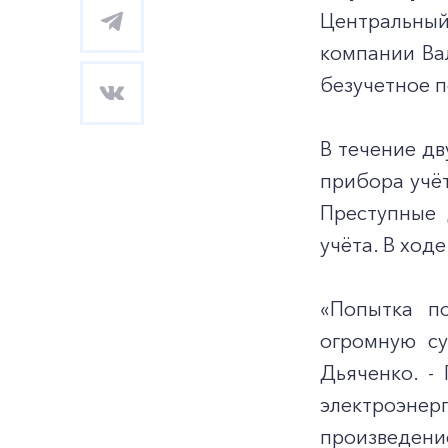
Центральный
компании Вал
безучетное 
В течение д
прибора учё
Преступные 
учёта. В ход
«Попытка п
огромную су
Дьяченко. -
электроэне
произведен