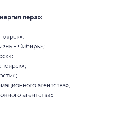
нергия пера»:
ноярск»;
изнь – Сибирь»;
рск»;
сноярск»;
ости»;
мационного агентства»;
онного агентства»