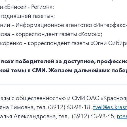
 «Енисей - Регион»;
егодняшней газеты»;
нин – Информационное агентство «Интерфакс»
ова – корреспондент газеты «Комок»;
оренко – корреспондент газеты «Огни Сибири
всех победителей за доступное, професс
ской темы в СМИ. Желаем дальнейших побе
+7-800-700-24-57
Частным клиентам
вязям с общественностью и СМИ ОАО «Красноя
Корпоративным клиентам
яна Римовна, тел. (3912) 63-98-18,
tvel@es.kras
алья Александровна, тел. (3912) 63-98-65,
nte
Заказать обратный звонок