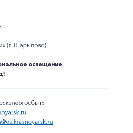
;
» (г. Шарыпово)
иональное освещение
д!
рскэнергосбыт»
noyarsk.ru
s@es.krasnoyarsk.ru