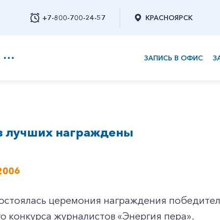
+7-800-700-24-57
КРАСНОЯРСК
ЗАПИСЬ В ОФИС
З
+7-800-700-24-57
з лучших награждены
Заказать обратный звонок
2006
состоялась церемония награждения победител
о конкурса журналистов «Энергия пера».