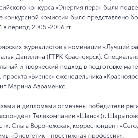
сийского конкурса «Энергия пера» были подве
е конкурсной комиссии было представлено б
 в период 2005 -2006 гг.
оярских журналистов в номинации «Лучший р
талья Данилина (ГТРК Красноярск). Специаль
льный и творческий подход в подготовке мат
 проекта «Бизнес» еженедельника «Красноярск
нт Марина Авраменко.
зами и дипломами отмечены победители реги
респондент Телекомпании «Шанс» (г. Шарыпо
т». Ольга Воронежская, корреспондент «Сего
мы «Энергетик – престижная профессия».