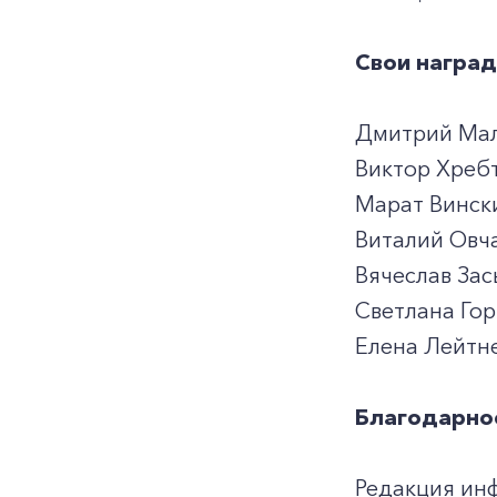
Свои наград
Дмитрий Маль
Виктор Хребт
Марат Вински
Виталий Овча
Вячеслав Зас
Светлана Гор
Елена Лейтн
Благодарнос
Редакция ин