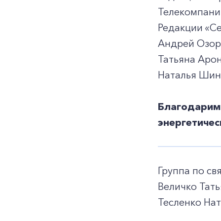
Телекомпании
Редакции «С
Андрей Озор
Татьяна Арон
Наталья Шинк
Благодарим 
энергетиче
Группа по с
Величко Тать
Тесленко Нат