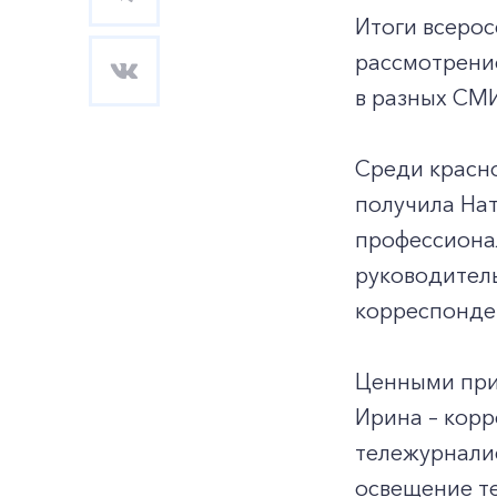
Итоги всерос
рассмотрени
в разных СМИ
Среди красн
получила На
профессиона
руководитель
корреспонде
Ценными при
Ирина – кор
тележурналис
освещение те