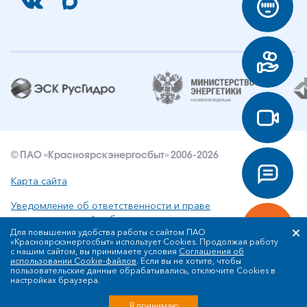
© ПАО «Красноярскэнергосбыт» 2006-2026
Карта сайта
Уведомление об ответственности и праве
интеллектуальной собственности
Для повышения удобства работы с сайтом ПАО
«Красноярскэнергосбыт» использует Cookies. Продолжая работу
Политика ПАО «Красноярскэнергосбыт» в отношении
с нашим сайтом, вы принимаете условия
Соглашения об
обработки персональных данных
использовании Cookie-файлов
. Если вы не хотите, чтобы
пользовательские данные обрабатывались, отключите Cookies в
настройках браузера.
Разработка сайта
Я принимаю