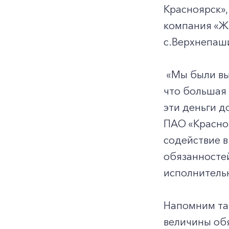
Красноярск»
компания «Жи
с.Верхнепаши
«Мы были вын
что большая 
эти деньги д
ПАО «Красноя
содействие 
обязанностей
исполнитель
Напомним та
величины обя