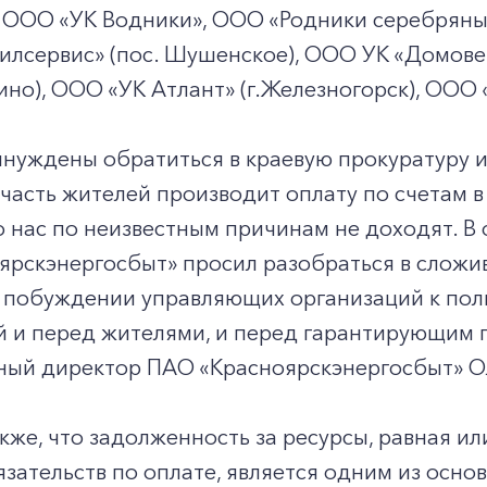
, ООО «УК Водники», ООО «Родники серебряны
лсервис» (пос. Шушенское), ООО УК «Домовен
но), ООО «УК Атлант» (г.Железногорск), ООО «
уждены обратиться в краевую прокуратуру и 
часть жителей производит оплату по счетам 
о нас по неизвестным причинам не доходят. 
рскэнергосбыт» просил разобраться в сложив
в побуждении управляющих организаций к по
 и перед жителями, и перед гарантирующим п
ный директор ПАО «Красноярскэнергосбыт» О
+7-800-700-24-57
Частным клиентам
кже, что задолженность за ресурсы, равная 
Корпоративным клиентам
зательств по оплате, является одним из осн