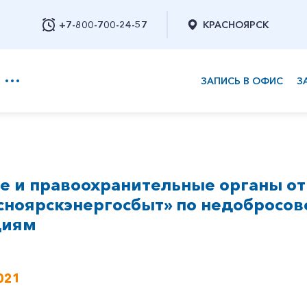
+7-800-700-24-57
КРАСНОЯРСК
ЗАПИСЬ В ОФИС
З
+7-800-700-24-57
е и правоохранительные органы о
Заказать обратный звонок
сноярскэнергосбыт» по недоброс
циям
021