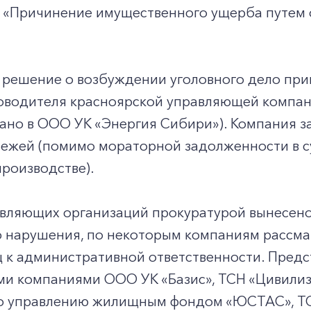
РФ «Причинение имущественного ущерба путем
 решение о возбуждении уголовного дело при
оводителя красноярской управляющей компа
ано в ООО УК «Энергия Сибири»). Компания з
ежей (помимо мораторной задолженности в су
роизводстве).
авляющих организаций прокуратурой вынесено
 нарушения, по некоторым компаниям рассма
ц к административной ответственности. Пред
ми компаниями ООО УК «Базис», ТСН «Цивилиз
о управлению жилищным фондом «ЮСТАС», ТС