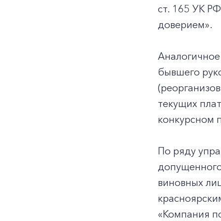
ст. 165 УК 
доверием».
Аналогичное
бывшего рук
(реорганизов
текущих плат
конкурсном п
По ряду упр
допущенного
виновных ли
красноярски
«Компания п