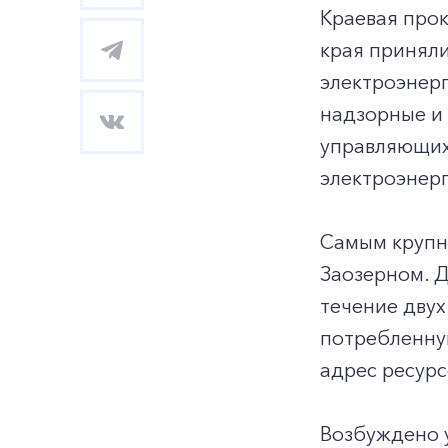
Краевая про
края принял
электроэнер
надзорные и
управляющих
электроэнер
Самым крупны
Заозерном. Д
течение двух
потребленну
адрес ресур
Возбуждено у