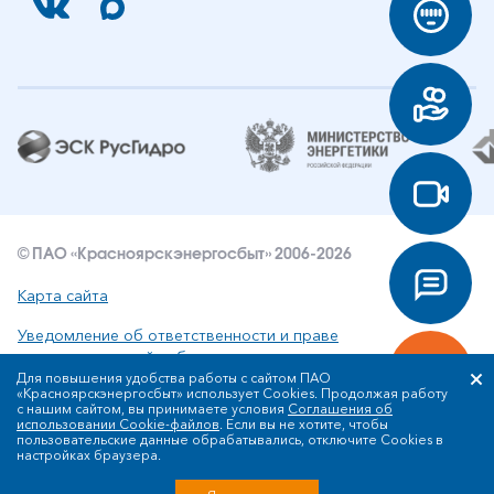
© ПАО «Красноярскэнергосбыт» 2006-2026
Карта сайта
Уведомление об ответственности и праве
интеллектуальной собственности
Для повышения удобства работы с сайтом ПАО
«Красноярскэнергосбыт» использует Cookies. Продолжая работу
Политика ПАО «Красноярскэнергосбыт» в отношении
с нашим сайтом, вы принимаете условия
Соглашения об
обработки персональных данных
использовании Cookie-файлов
. Если вы не хотите, чтобы
пользовательские данные обрабатывались, отключите Cookies в
настройках браузера.
Разработка сайта