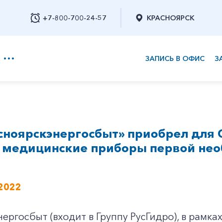
+7-800-700-24-57
КРАСНОЯРСК
ЗАПИСЬ В ОФИС
З
+7-800-700-24-57
сноярскэнергосбыт» приобрел для 
Заказать обратный звонок
 медицинские приборы первой не
2022
ергосбыт (входит в Группу РусГидро), в рамк