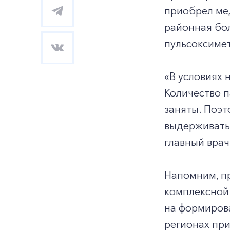
приобрел ме
районная бо
пульсоксиме
«В условиях
Количество п
заняты. Поэ
выдерживать 
главный вра
Напомним, п
комплексной
на формирова
регионах пр