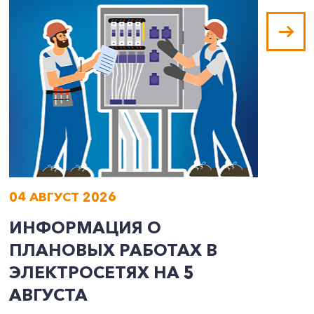
04 АВГУСТ 2026
0
ИНФОРМАЦИЯ О
И
ПЛАНОВЫХ РАБОТАХ В
П
ЭЛЕКТРОСЕТЯХ НА 5
Э
АВГУСТА
А