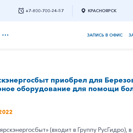
+7-800-700-24-57
КРАСНОЯРСК
ЗАПИСЬ В ОФИС
З
+7-800-700-24-57
скэнергосбыт приобрел для Березо
Заказать обратный звонок
рное оборудование для помощи бо
2022
рскэнергосбыт» (входит в Группу РусГидро), 