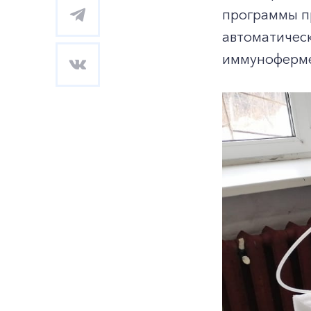
программы п
автоматичес
иммуноферме