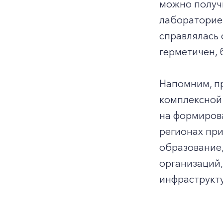
можно получи
лабораторией
справлялась 
герметичен, 
Напомним, п
комплексной
на формирова
регионах пр
образование,
организаций
инфраструкт