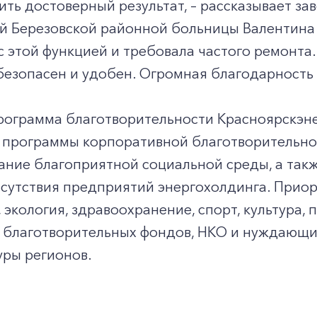
ть достоверный результат, – рассказывает з
 Березовской районной больницы Валентина Б
с этой функцией и требовала частого ремонта.
безопасен и удобен. Огромная благодарность
рограмма благотворительности Красноярскэне
 программы корпоративной благотворительно
ние благоприятной социальной среды, а такж
исутствия предприятий энергохолдинга. Прио
+7-800-700-24-57
 экология, здравоохранение, спорт, культура
Частным клиентам
, благотворительных фондов, НКО и нуждающи
уры регионов.
Корпоративным клиентам