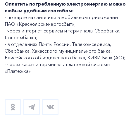
Оплатить потребленную электроэнергию можно
любым удобным способом:
- по карте на сайте или в мобильном приложении
ПАО «Красноярскэнергосбыт»;
- через интернет-сервисы и терминалы Сбербанка,
Газпромбанка;
- в отделениях Почты России, Телекомсервиса,
Сбербанка, Хакасского муниципального банка,
Енисейского объединенного банка, КИВИ Банк (АО);
- через кассы и терминалы платежной системы
+7-800-700-24-57
Частным клиентам
«Платежка».
Корпоративным клиентам
Заказать обратный звонок