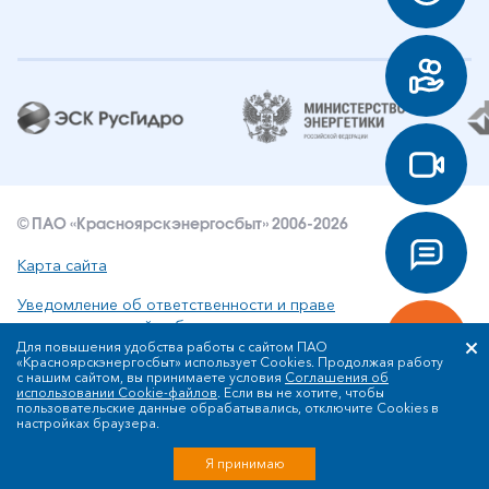
© ПАО «Красноярскэнергосбыт» 2006-2026
Карта сайта
Уведомление об ответственности и праве
интеллектуальной собственности
Для повышения удобства работы с сайтом ПАО
«Красноярскэнергосбыт» использует Cookies. Продолжая работу
Политика ПАО «Красноярскэнергосбыт» в отношении
с нашим сайтом, вы принимаете условия
Соглашения об
обработки персональных данных
использовании Cookie-файлов
. Если вы не хотите, чтобы
пользовательские данные обрабатывались, отключите Cookies в
настройках браузера.
Разработка сайта
Я принимаю