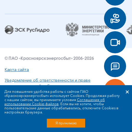
© ПАО «Красноярскэнергосбыт» 2006-2026
Карта сайта
Уведомление об ответственности и праве
интеллектуальной собственности
Для повышения удобства работы с сайтом ПАО
«Красноярскэнергосбыт» использует Cookies. Продолжая работу
Политика ПАО «Красноярскэнергосбыт» в отношении
с нашим сайтом, вы принимаете условия
Соглашения об
обработки персональных данных
использовании Cookie-файлов
. Если вы не хотите, чтобы
пользовательские данные обрабатывались, отключите Cookies в
настройках браузера.
Разработка сайта
Я принимаю