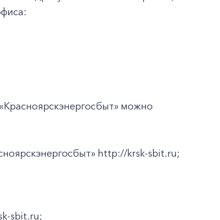
офиса:
 «Красноярскэнергосбыт» можно
оярскэнергосбыт» http://krsk-sbit.ru;
-sbit.ru;