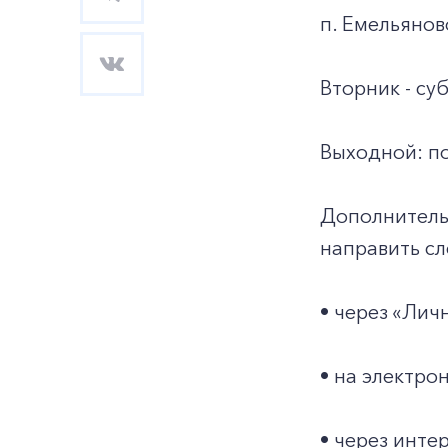
п. Емельянов
Вторник - суб
Выходной: по
Дополнитель
направить с
• через «Лич
• на электро
• через инте