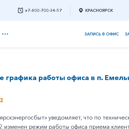
+7-800-700-24-57
КРАСНОЯРСК
ЗАПИСЬ В ОФИС
З
+7-800-700-24-57
 графика работы офиса в п. Емель
Заказать обратный звонок
22
рскэнергосбыт» уведомляет, что по техничес
2 изменен режим работы офиса приема клиент