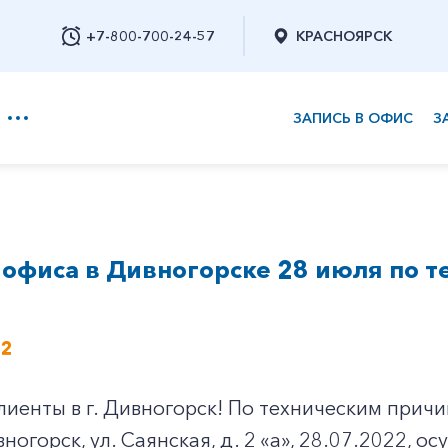
+7-800-700-24-57
КРАСНОЯРСК
ЗАПИСЬ В ОФИС
З
+7-800-700-24-57
офиса в Дивногорске 28 июля по 
Заказать обратный звонок
22
иенты в г. Дивногорск! По техническим прич
вногорск, ул. Саянская, д. 2 «а», 28.07.2022, 