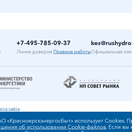
+7-495-785-09-37
kes@rushydro
н
Линия доверия
Правила работы
Официальная эле
рта сайта
уальной собственности
О «Красноярскэнергосбыт» использует Cookies. П
шения об использовании Cookie-файлов
. Если вы
 обработки персональных данных