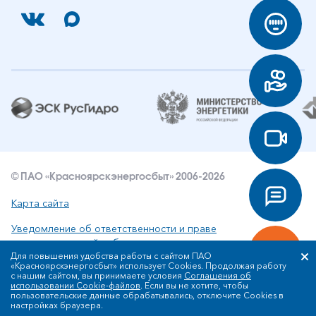
© ПАО «Красноярскэнергосбыт» 2006-2026
Карта сайта
Уведомление об ответственности и праве
интеллектуальной собственности
Для повышения удобства работы с сайтом ПАО
«Красноярскэнергосбыт» использует Cookies. Продолжая работу
Политика ПАО «Красноярскэнергосбыт» в отношении
с нашим сайтом, вы принимаете условия
Соглашения об
обработки персональных данных
использовании Cookie-файлов
. Если вы не хотите, чтобы
пользовательские данные обрабатывались, отключите Cookies в
настройках браузера.