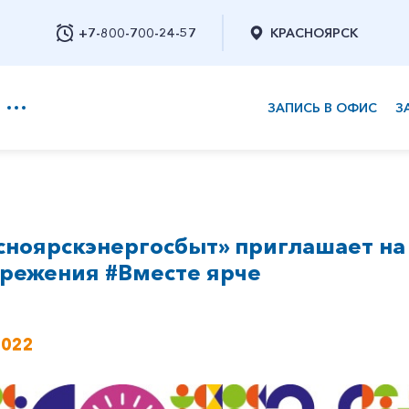
+7-800-700-24-57
КРАСНОЯРСК
ЗАПИСЬ В ОФИС
З
+7-800-700-24-57
сноярскэнергосбыт» приглашает на
Заказать обратный звонок
ережения #Вместе ярче
2022