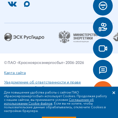
© ПАО «Красноярскэнергосбыт» 2006-2026
Карта сайта
Уведомление об ответственности и праве
интеллектуальной собственности
Для повышения удобства работы с сайтом ПАО
«Красноярскэнергосбыт» использует Cookies. Продолжая работу
Политика ПАО «Красноярскэнергосбыт» в отношении
с нашим сайтом, вы принимаете условия
Соглашения об
обработки персональных данных
использовании Cookie-файлов
. Если вы не хотите, чтобы
пользовательские данные обрабатывались, отключите Cookies в
настройках браузера.