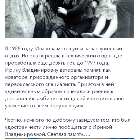
В 1988 году, Иванова могла уйти на заслуженный
отдых. Но она перешла в технический отдел, где
проработала еще девять лет, до 1997 года.
Ирину Владимировну ветераны помнят, как
+7-800-700-24-57
новатора, прирожденного организатора и
Частным клиентам
первоклассного специалиста. При этом в ней
удивительным образом сочетались рвение к
Корпоративным клиентам
достижению амбициозных целей и почтительное
уважение ко всем окружающим.
Заказать обратный звонок
Честно, немного по-доброму завидуем тем, кто был
удостоен чести лично пообщаться с Ириной
Владимировной. Светлая память….