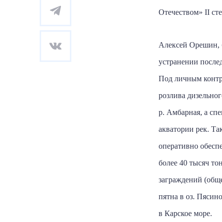
Отечеством»
II
сте
Алексей Орешин, 
устранении послед
Под личным контр
розлива дизельног
р. Амбарная, а с
акватории рек. Т
оперативно обеспе
более 40 тысяч т
заграждений (общ
пятна в оз. Пясин
в Карское море.