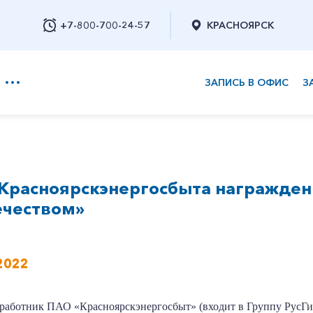
+7-800-700-24-57
КРАСНОЯРСК
ЗАПИСЬ В ОФИС
З
+7-800-700-24-57
Красноярскэнергосбыта награжден
Заказать обратный звонок
ечеством»
2022
работник ПАО «Красноярскэнергосбыт» (входит в Группу РусГид