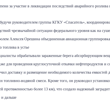
пени за участие в ликвидации последствий аварийного розлива 
будучи руководителем группы КГКУ «Спасатель», координировал
ствий чрезвычайной ситуации федерального уровня как на суше,
олем Алексея Орешина объединенная авиационная группировка
о топлива в устье
пециалисты обрабатывали зараженные берега абсорбирующим вещ
акже для проведения круглосуточной откачки нефтепродуктов и
чил доставку и размещение необходимого количества емкостей д
онн топливно-водяной смеси. Кроме того, он руководил установ
ей протяженностью более 13 км), что создало надежный загради
о и дальше