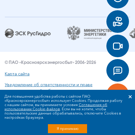
© ПАО «Красноярскэнергосбыт» 2006-2026
Карта сайта
Уведомление об ответственности и праве
интеллектуальной собственности
Для повышения удобства работы с сайтом ПАО
«Красноярскэнергосбыт» использует Cookies. Продолжая работу
Политика ПАО «Красноярскэнергосбыт» в отношении
с нашим сайтом, вы принимаете условия
Соглашения об
обработки персональных данных
использовании Cookie-файлов
. Если вы не хотите, чтобы
пользовательские данные обрабатывались, отключите Cookies в
настройках браузера.
Разработка сайта
Я принимаю