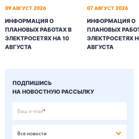
09 АВГУСТ 2026
07 АВГУСТ 2026
ИНФОРМАЦИЯ О
ИНФОРМАЦИЯ О
+7-800-700-24-57
Частным клиентам
ПЛАНОВЫХ РАБОТАХ В
ПЛАНОВЫХ РАБОТ
ЭЛЕКТРОСЕТЯХ НА 10
ЭЛЕКТРОСЕТЯХ НА
Корпоративным клиентам
АВГУСТА
АВГУСТА
Заказать обратный звонок
ПОДПИШИСЬ
НА НОВОСТНУЮ РАССЫЛКУ
Ваш e-mail
*
Все новости