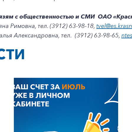
вязям с общественностью и СМИ ОАО «Кра
яна Римовна, тел. (3912) 63-98-18,
tvel@es.kras
алья Александровна, тел. (3912) 63-98-65,
nte
+7-800-700-24-57
Частным клиентам
СТИ
Корпоративным клиентам
Заказать обратный звонок