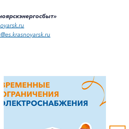
сноярскэнергосбыт»
noyarsk.ru
s@es.krasnoyarsk.ru