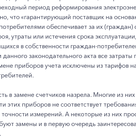
ереходный период реформирования электроэне
но, что «гарантирующий поставщик на основа
отребителями обеспечивает за их (граждан) сч
роя, утраты или истечения срока эксплуатаци
дящихся в собственности граждан-потребител
 данного законодательного акта все затраты
мене приборов учета исключены из тарифов н
требителей.
ь в замене счетчиков назрела. Многие из них 
ти этих приборов не соответствует требован
 точности измерений. А некоторые из них пр
буют замены и в первую очередь заинтересов
.