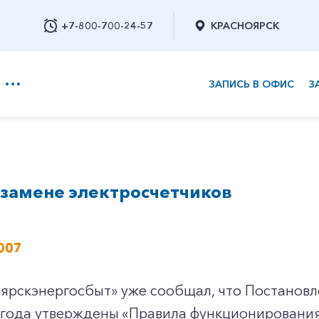
+7-800-700-24-57
КРАСНОЯРСК
ЗАПИСЬ В ОФИС
З
+7-800-700-24-57
 замене электросчетчиков
Заказать обратный звонок
007
ярскэнергосбыт» уже сообщал, что Постановл
6 года утверждены «Правила функционировани