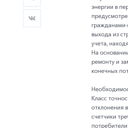
энергии в п
предусмотре
гражданами-п
выхода из ст
учета, нахо
На основании
ремонту и за
конечных по
Необходимост
Класс точнос
отклонения в
счетчики тре
потребители