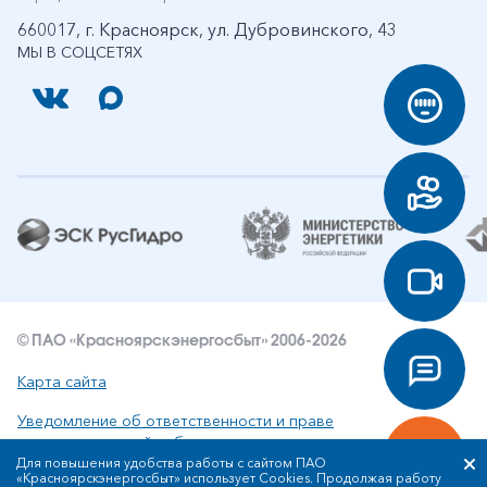
660017, г. Красноярск, ул. Дубровинского, 43
МЫ В СОЦСЕТЯХ
© ПАО «Красноярскэнергосбыт» 2006-2026
Карта сайта
Уведомление об ответственности и праве
интеллектуальной собственности
Для повышения удобства работы с сайтом ПАО
«Красноярскэнергосбыт» использует Cookies. Продолжая работу
Политика ПАО «Красноярскэнергосбыт» в отношении