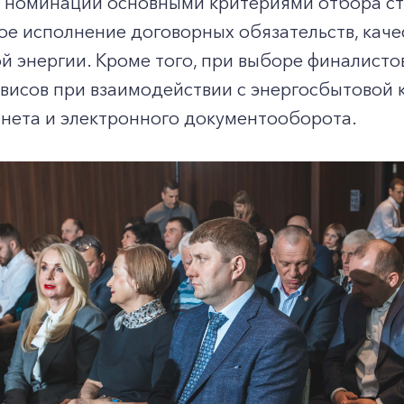
 номинаций основными критериями отбора ст
е исполнение договорных обязательств, каче
й энергии. Кроме того, при выборе финалисто
висов при взаимодействии с энергосбытовой к
инета и электронного документооборота.