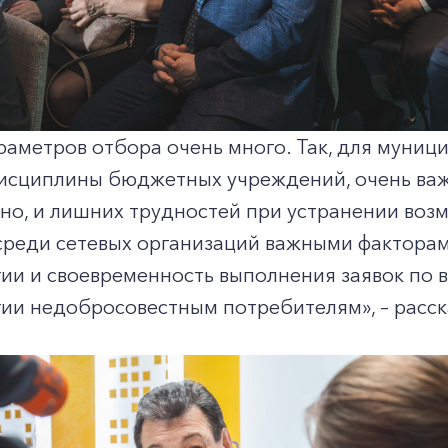
+7-800-700-24-57
Частным клиентам
Корпоративным клиентам
раметров отбора очень много. Так, для муни
Заказать обратный звонок
исциплины бюджетных учреждений, очень важн
но, и лишних трудностей при устранении воз
среди сетевых организаций важными факторам
гии и своевременность выполнения заявок по
ии недобросовестным потребителям», – расск