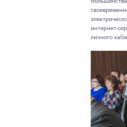
большинства
своевременно
электрическо
интернет-сер
личного каб