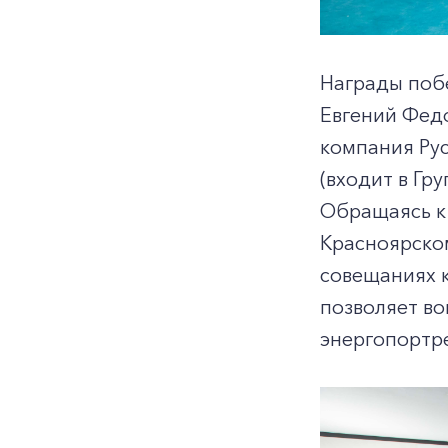
Награды поб
Евгений Федо
компания Ру
(входит в Гр
Обращаясь к 
Красноярском
совещаниях к
позволяет во
энергопортре