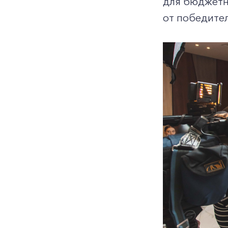
для бюджетн
от победите