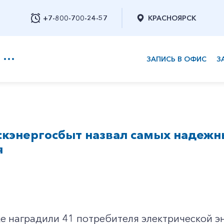
+7-800-700-24-57
КРАСНОЯРСК
ЗАПИСЬ В ОФИС
З
+7-800-700-24-57
кэнергосбыт назвал самых надежн
Заказать обратный звонок
я
е наградили 41 потребителя электрической э