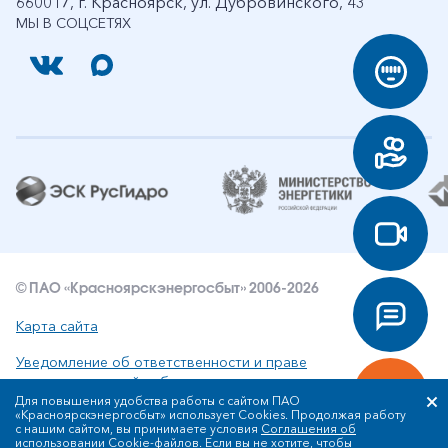
660017, г. Красноярск, ул. Дубровинского, 43
МЫ В СОЦСЕТЯХ
© ПАО «Красноярскэнергосбыт» 2006-2026
Карта сайта
Уведомление об ответственности и праве
интеллектуальной собственности
Для повышения удобства работы с сайтом ПАО
«Красноярскэнергосбыт» использует Cookies. Продолжая работу
Политика ПАО «Красноярскэнергосбыт» в отношении
с нашим сайтом, вы принимаете условия
Соглашения об
обработки персональных данных
использовании Cookie-файлов
. Если вы не хотите, чтобы