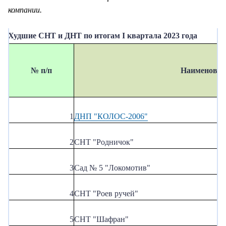
компании.
+7-800-700-24-57
Частным клиентам
Худшие СНТ и ДНТ по итогам I квартала 2023 года
Корпоративным клиентам
№ п/п
Наименован
Заказать обратный звонок
1
ДНП "КОЛОС-2006"
2
СНТ "Родничок"
3
Сад № 5 "Локомотив"
4
СНТ "Роев ручей"
5
СНТ "Шафран"