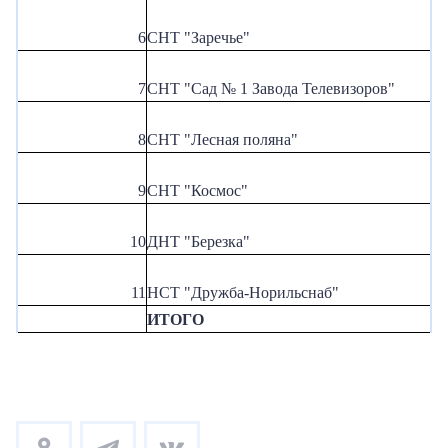
6
СНТ "Заречье"
7
СНТ "Сад № 1 Завода Телевизоров"
8
СНТ "Лесная поляна"
9
СНТ "Космос"
10
ДНТ "Березка"
11
НСТ "Дружба-Норильснаб"
ИТОГО