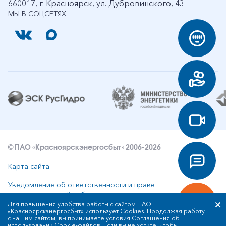
660017, г. Красноярск, ул. Дубровинского, 43
МЫ В СОЦСЕТЯХ
© ПАО «Красноярскэнергосбыт» 2006-2026
Карта сайта
Уведомление об ответственности и праве
интеллектуальной собственности
Для повышения удобства работы с сайтом ПАО
«Красноярскэнергосбыт» использует Cookies. Продолжая работу
Политика ПАО «Красноярскэнергосбыт» в отношении
с нашим сайтом, вы принимаете условия
Соглашения об
обработки персональных данных
использовании Cookie-файлов
. Если вы не хотите, чтобы