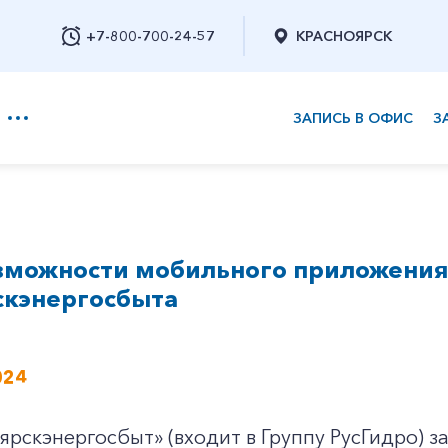
+7-800-700-24-57
КРАСНОЯРСК
ЗАПИСЬ В ОФИС
З
+7-800-700-24-57
зможности мобильного приложения
Заказать обратный звонок
скэнергосбыта
024
рскэнергосбыт» (входит в Группу РусГидро) 