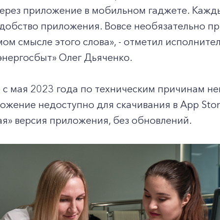
 через приложение в мобильном гаджете. Каж
добство приложения. Вовсе необязательно при
мом смысле этого слова», - отметил исполнит
энергосбыт» Олег Дьяченко.
 с мая 2023 года по техническим причинам н
ложение недоступно для скачивания в App Stor
ая» версия приложения, без обновлений.
+7-800-700-24-57
Частным клиентам