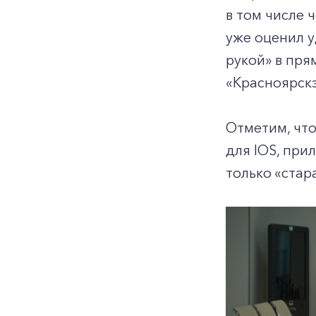
в том числе
уже оценил у
рукой» в пря
«Красноярск
Отметим, что
для IOS, при
только «стар