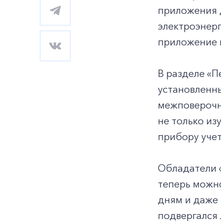
приложения д
электроэнерг
приложение 
В разделе «
установленны
межповерочно
не только из
прибору учет
Обладатели 
теперь можно
дням и даже 
подвергался 