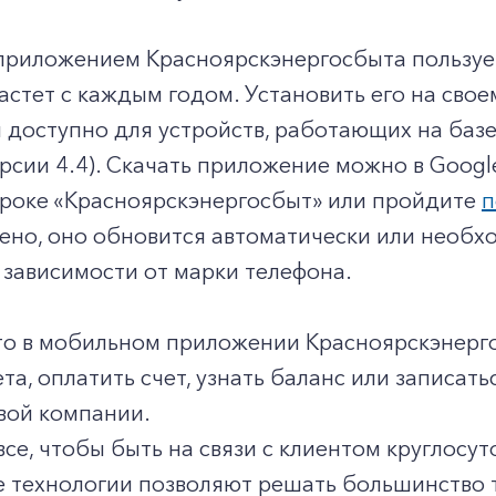
риложением Красноярскэнергосбыта пользуетс
астет с каждым годом. Установить его на сво
 доступно для устройств, работающих на баз
ерсии 4.4). Скачать приложение можно в Google
троке «Красноярскэнергосбыт» или пройдите
п
ено, оно обновится автоматически или необх
 в зависимости от марки телефона.
то в мобильном приложении Красноярскэнерг
та, оплатить счет, узнать баланс или записать
вой компании.
се, чтобы быть на связи с клиентом круглосуто
 технологии позволяют решать большинство т