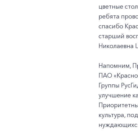
цветные стол
ребята прово
спасибо Крас
старший восп
Николаевна 
Напомним, П
ПАО «Красно
Группы РусГи
улучшение ка
Приоритетным
культура, по
нуждающихся