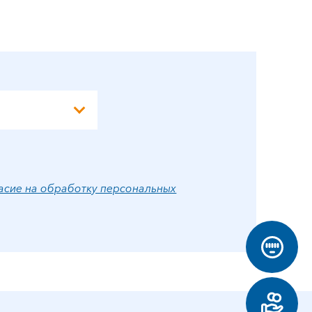
Э
А
асие на обработку персональных