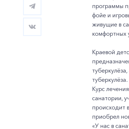
программы п
фойе и игров
живущие в са
комфортных 
Краевой дет
предназначен
туберкулёза
туберкулёза.
Курс лечения
санатории, у
происходит в
приобрел но
«У нас в сана