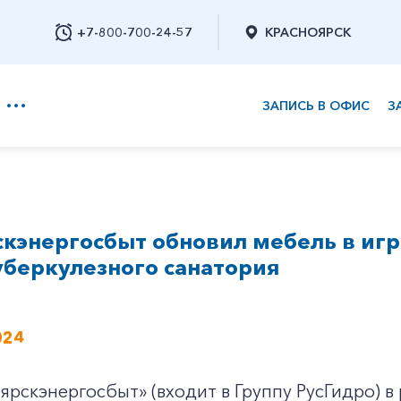
+7-800-700-24-57
КРАСНОЯРСК
ЗАПИСЬ В ОФИС
З
+7-800-700-24-57
кэнергосбыт обновил мебель в игр
Заказать обратный звонок
уберкулезного санатория
024
рскэнергосбыт» (входит в Группу РусГидро) в