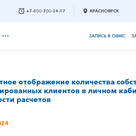
+7-800-700-24-57
КРАСНОЯРСК
ЗАПИСЬ В ОФИС
З
+7-800-700-24-57
ное отображение количества собс
Заказать обратный звонок
ированных клиентов в личном каби
сти расчетов
024