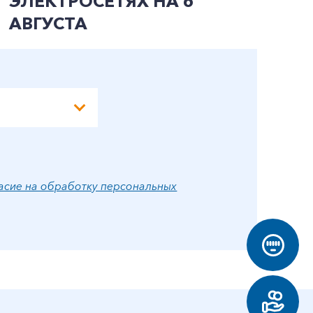
ЭЛЕКТРОСЕТЯХ НА 6
Э
АВГУСТА
А
асие на обработку персональных