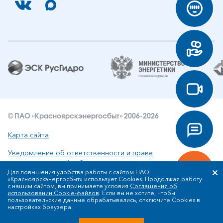
© ПАО «Красноярскэнергосбыт» 2006-2026
Карта сайта
Уведомление об ответственности и праве
интеллектуальной собственности
Для повышения удобства работы с сайтом ПАО
«Красноярскэнергосбыт» использует Cookies. Продолжая работу
Политика ПАО «Красноярскэнергосбыт» в отношении
с нашим сайтом, вы принимаете условия
Соглашения об
обработки персональных данных
использовании Cookie-файлов
. Если вы не хотите, чтобы
пользовательские данные обрабатывались, отключите Cookies в
настройках браузера.
Разработка сайта