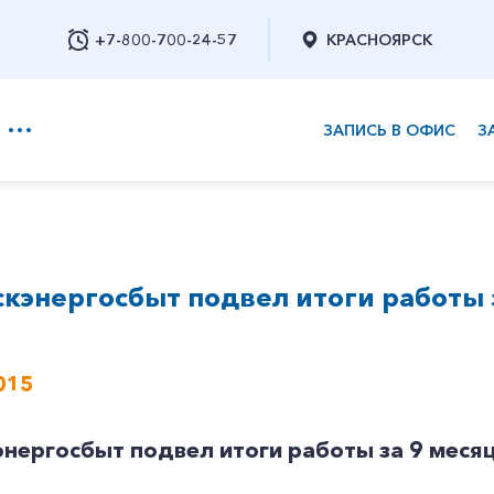
+7-800-700-24-57
КРАСНОЯРСК
ЗАПИСЬ В ОФИС
З
+7-800-700-24-57
кэнергосбыт подвел итоги работы 
Заказать обратный звонок
015
нергосбыт подвел итоги работы за 9 меся