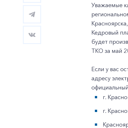
Уважаемые к
регионально
Красноярска,
Кедровый пл
будет произ
ТКО за май 2
Если у вас о
адресу элек
официальный
г. Красно
г. Красн
Краснояр