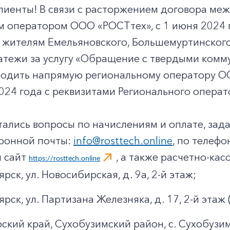
лиенты! В связи с расторжением договора ме
м оператором ООО «РОСТтех», с 1 июня 2024 
 жителям Емельяновского, Большемуртинского
атежи за услугу «Обращение с твердыми ком
водить напрямую региональному оператору ОО
024 года с реквизитами Регионального опера
стались вопросы по начислениям и оплате, зад
тронной почты:
info@rosttech.online
, по телефо
 сайт
, а также расчетно-ка
https://rosttech.online
ярск, ул. Новосибирская, д. 9а, 2-й этаж;
оярск, ул. Партизана Железняка, д. 17, 2-й эт
ский край, Сухобузимский район, с. Сухобузимс