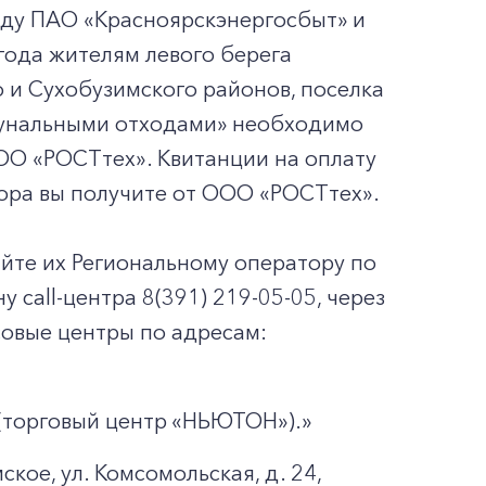
жду ПАО «Красноярскэнергосбыт» и
года жителям левого берега
 и Сухобузимского районов, поселка
мунальными отходами» необходимо
О «РОСТтех». Квитанции на оплату
тора вы получите от ООО «РОСТтех».
айте их Региональному оператору по
ну call-центра 8(391) 219-05-05, через
ссовые центры по адресам:
аж (торговый центр «НЬЮТОН»).»
кое, ул. Комсомольская, д. 24,