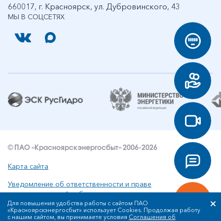
660017, г. Красноярск, ул. Дубровинского, 43
МЫ В СОЦСЕТЯХ
© ПАО «Красноярскэнергосбыт» 2006-2026
Карта сайта
Уведомление об ответственности и праве
интеллектуальной собственности
Для повышения удобства работы с сайтом ПАО
«Красноярскэнергосбыт» использует Cookies. Продолжая работу
Политика ПАО «Красноярскэнергосбыт» в отношении
с нашим сайтом, вы принимаете условия
Соглашения об