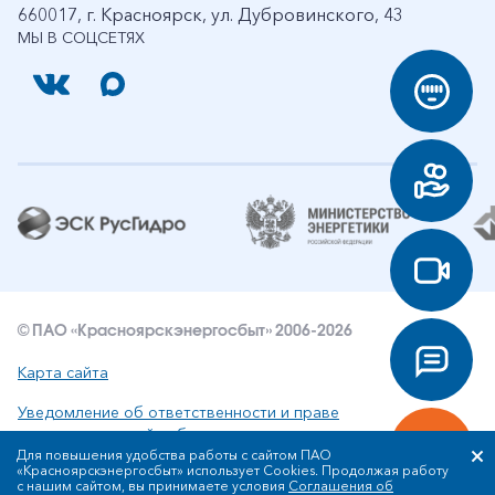
660017, г. Красноярск, ул. Дубровинского, 43
МЫ В СОЦСЕТЯХ
© ПАО «Красноярскэнергосбыт» 2006-2026
Карта сайта
Уведомление об ответственности и праве
интеллектуальной собственности
Для повышения удобства работы с сайтом ПАО
«Красноярскэнергосбыт» использует Cookies. Продолжая работу
Политика ПАО «Красноярскэнергосбыт» в отношении
с нашим сайтом, вы принимаете условия
Соглашения об