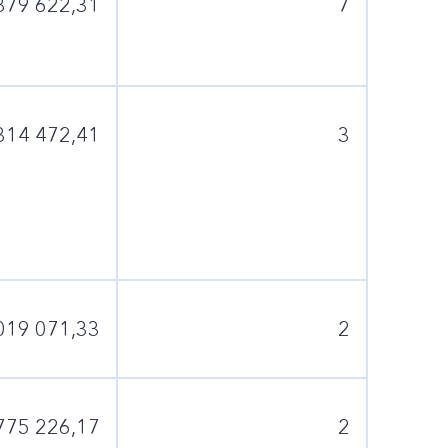
879 622,31
7
314 472,41
3
019 071,33
2
775 226,17
2