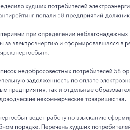
ределило худших потребителей электроэнерги
 антирейтинг попали 58 предприятий-должник
итериями при определении неблагонадежных 
ы за электроэнергию и сформировавшаяся в р
ярскэнергосбыт».
список недобросовестных потребителей 58 ор
ительную задолженность по оплате электроэн
е предприятия, так и отдельные образовате
адоводческие некоммерческие товарищества.
нергосбыт ведет работу по взысканию сформи
ебном порядке. Перечень худших потребителе