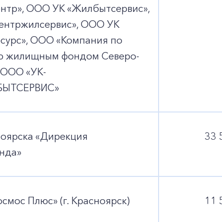
нтр», ООО УК «Жилбытсервис»,
ентржилсервис», ООО УК
сурс», ООО «Компания по
ю жилищным фондом Северо-
 ООО «УК-
ЫТСЕРВИС»
ноярска «Дирекция
33 
нда»
смос Плюс» (г. Красноярск)
11 