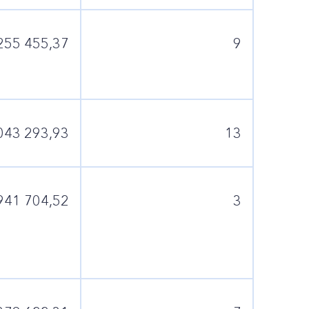
255 455,37
9
043 293,93
13
941 704,52
3