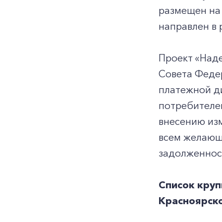
размещен на 
направлен в
Проект «Над
Совета Федер
платежной д
потребителе
внесению из
всем желающ
задолженнос
Список кру
Красноярско