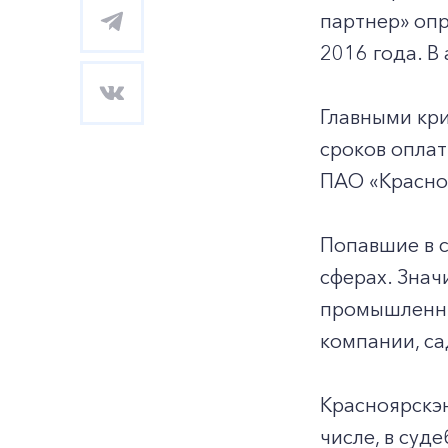
партнер» оп
2016 года. В
Главными кр
сроков оплат
ПАО «Красно
Попавшие в 
сферах. Знач
промышленны
компании, с
Красноярскэ
числе, в суд