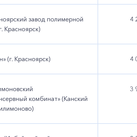
ноярский завод полимерной
4 
г. Красноярск)
» (г. Красноярск)
4 
моновский
3 
нсервный комбинат» (Канский
Филимоново)