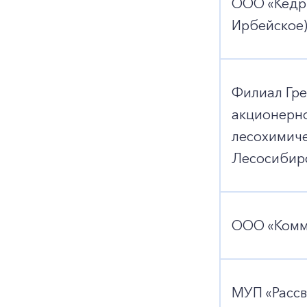
ООО «Кедр»
Ирбейское
Филиал Гре
акционерн
лесохимиче
Лесосибир
ООО «Комме
МУП «Рассв