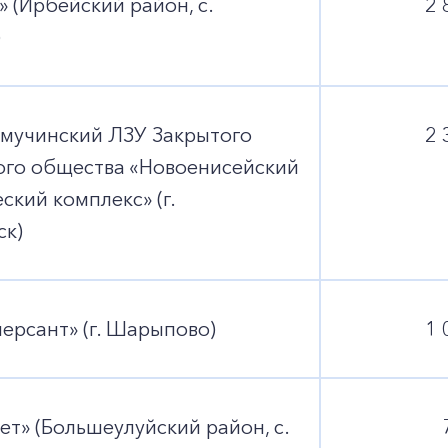
+7-800-700-24-57
 (Ирбейский район, с.
2 
Частным клиентам
)
Корпоративным клиентам
мучинский ЛЗУ Закрытого
2 
Заказать обратный звонок
ого общества «Новоенисейский
ский комплекс» (г.
ск)
рсант» (г. Шарыпово)
1 
ет» (Большеулуйский район, с.