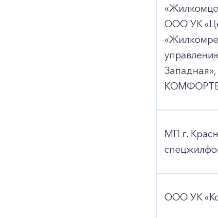
«Жилкомце
ООО УК «Ц
«Жилкомре
управлени
Западная»,
КОМФОРТБ
МП г. Крас
спецжилфо
ООО УК «Ко