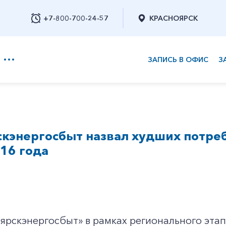
+7-800-700-24-57
КРАСНОЯРСК
ЗАПИСЬ В ОФИС
З
+7-800-700-24-57
кэнергосбыт назвал худших потре
Заказать обратный звонок
16 года
ярскэнергосбыт» в рамках регионального эта