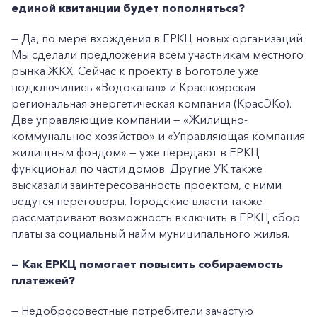
единой квитанции будет пополняться?
— Да, по мере вхождения в ЕРКЦ новых организаций.
Мы сделали предложения всем участникам местного
рынка ЖКХ. Сейчас к проекту в Боготоле уже
подключились «Водоканал» и Красноярская
региональная энергетическая компания (КрасЭКо).
Две управляющие компании — «Жилищно-
коммунальное хозяйство» и «Управляющая компания
жилищным фондом» — уже передают в ЕРКЦ
функционал по части домов. Другие УК также
высказали заинтересованность проектом, с ними
ведутся переговоры. Городские власти также
рассматривают возможность включить в ЕРКЦ сбор
платы за социальный найм муниципального жилья.
— Как ЕРКЦ помогает повысить собираемость
+7-800-700-24-57
платежей?
Частным клиентам
— Недобросовестные потребители зачастую
Корпоративным клиентам