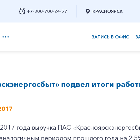
+7-800-700-24-57
КРАСНОЯРСК
ЗАПИСЬ В ОФИС
З
+7-800-700-24-57
скэнергосбыт» подвел итоги работ
Заказать обратный звонок
2017
 2017 года выручка ПАО «Красноярскэнергосб
 аналогичным периодом прошлого года на 2,5