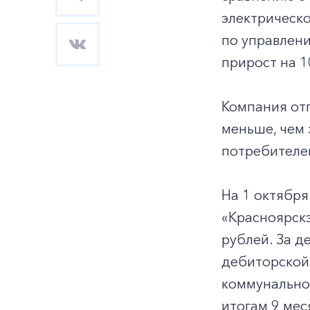
электрическо
по управлен
прирост на 1
Компания отп
меньше, чем 
потребителе
На 1 октября
«Красноярскэ
рублей. За д
дебиторской
коммунально
итогам 9 мес