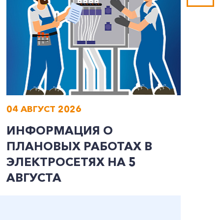
04 АВГУСТ 2026
0
ИНФОРМАЦИЯ О
И
ПЛАНОВЫХ РАБОТАХ В
П
ЭЛЕКТРОСЕТЯХ НА 5
Э
АВГУСТА
А