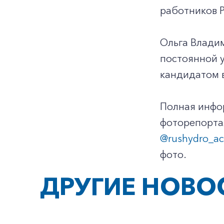
работников Р
Ольга Владим
постоянной у
кандидатом в
Полная инфор
фоторепортаж
@rushydro_act
фото.
ДРУГИЕ НОВО