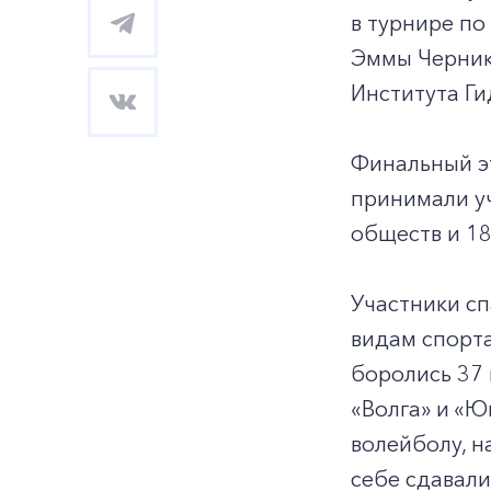
в турнире по
Эммы Черник
Института Ги
Финальный эт
принимали уч
обществ и 18
Участники сп
видам спорта
боролись 37 
«Волга» и «Ю
волейболу, н
себе сдавали