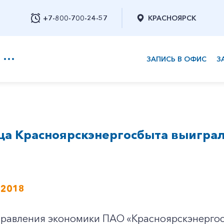
+7-800-700-24-57
КРАСНОЯРСК
ЗАПИСЬ В ОФИС
З
+7-800-700-24-57
а Красноярскэнергосбыта выиграл
Заказать обратный звонок
 2018
правления экономики ПАО «Красноярскэнергос