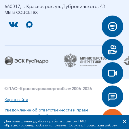
660017, г. Красноярск, ул. Дубровинского, 43
МЫ В СОЦСЕТЯХ
© ПАО «Красноярскэнергосбыт» 2006-2026
Карта сайта
Уведомление об ответственности и праве
интеллектуальной собственности
Для повышения удобства работы с сайтом ПАО
«Красноярскэнергосбыт» использует Cookies. Продолжая работу
Политика ПАО «Красноярскэнергосбыт» в отношении