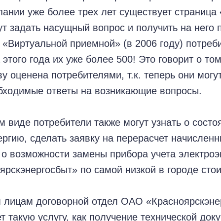
пании уже более трех лет существует страница
ут задать насущный вопрос и получить на него 
 «Виртуальной приемной» (в 2006 году) потреб
 этого года их уже более 500! Это говорит о то
ву оценена потребителями, т.к. теперь они мог
бходимые ответы на возникающие вопросы.
м виде потребители также могут узнать о состо
ергию, сделать заявку на перерасчет начисленн
ь о возможности замены прибора учета электроэ
рскэнергосбыт» по самой низкой в городе сто
лицам договорной отдел ОАО «Красноярскэнер
т такую услугу, как получение технической док