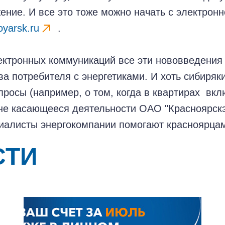
ение. И все это тоже можно начать с электронн
yarsk.ru
.
ектронных коммуникаций все эти нововведения
ва потребителя с энергетиками. И хоть сибиряк
просы (например, о том, когда в квартирах вкл
. не касающееся деятельности ОАО "Красноярскэ
циалисты энергокомпании помогают красноярцам
СТИ
+7-800-700-24-57
Частным клиентам