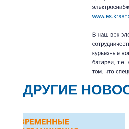
электроснабж
www.es.krasno
В наш век эл
сотрудничест
курьезные во
батареи, т.е
том, что спе
ДРУГИЕ НОВО