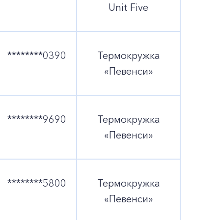
Unit Five
********0390
Термокружка
«Певенси»
********9690
Термокружка
«Певенси»
********5800
Термокружка
«Певенси»