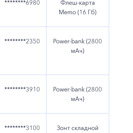
********6980
Флеш-карта
Memo (16 Гб)
********2350
Power-bank (2800
мАч)
********3910
Power-bank (2800
мАч)
********3100
Зонт складной