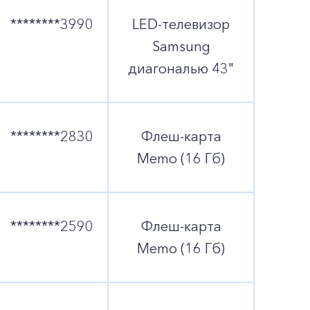
********3990
LED-телевизор
Samsung
диагональю 43"
********2830
Флеш-карта
Memo (16 Гб)
********2590
Флеш-карта
Memo (16 Гб)