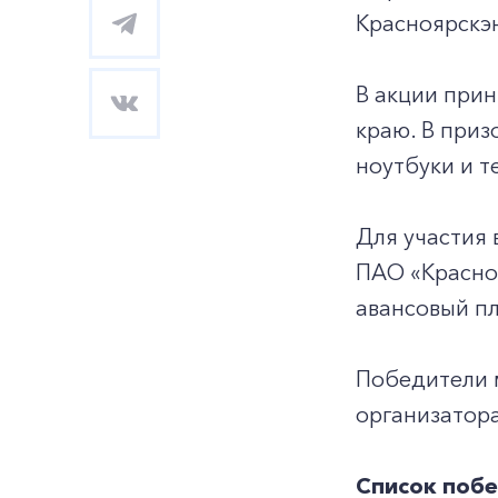
Красноярскэн
В акции прин
краю. В приз
ноутбуки и т
Для участия 
ПАО «Красноя
авансовый пл
Победители м
организатора
Список побе