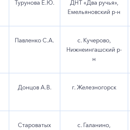
+7-800-700-24-57
Турунова Е.Ю.
ДНТ «Два ручья»,
Частным клиентам
Емельяновский р-н
Корпоративным клиентам
Павленко С.А.
с. Кучерово,
Заказать обратный звонок
Нижнеингашский р-
н
Донцов А.В.
г. Железногорск
Староватых
с. Галанино,