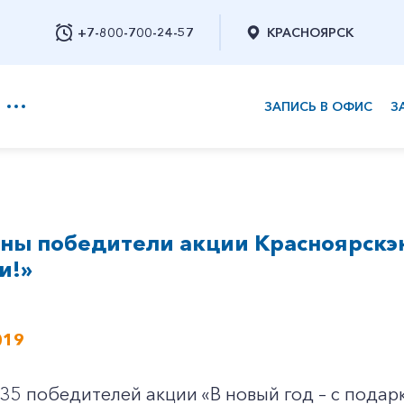
+7-800-700-24-57
КРАСНОЯРСК
ЗАПИСЬ В ОФИС
З
+7-800-700-24-57
ы победители акции Красноярскэне
Заказать обратный звонок
и!»
019
5 победителей акции «В новый год – с подар