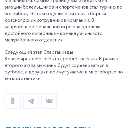
Мельникова. Самым зрелищным и богатым на
эмоции болельщиков и спортсменов стал турнир по
волейболу. В этом году лучшей стала сборная
красноярских сотрудников компании. В
напряжённой финальной игре она одолела
достойного соперника – команду ачинского
межрайонного отделения.
Следующий этап Спартакиады
Красноярскэнергосбыта пройдёт осенью. В рамках
второго этапа мужчины будут соревноваться в
футболе, а девушки примут участие в многоборье по
лёгкой атлетике.
+7-800-700-24-57