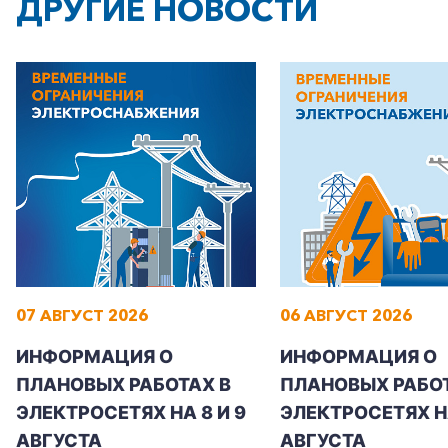
ДРУГИЕ НОВОСТИ
Частным клиентам
Корпоративным клиентам
Заказать обратный звонок
07 АВГУСТ 2026
06 АВГУСТ 2026
ИНФОРМАЦИЯ О
ИНФОРМАЦИЯ О
ПЛАНОВЫХ РАБОТАХ В
ПЛАНОВЫХ РАБОТ
ЭЛЕКТРОСЕТЯХ НА 8 И 9
ЭЛЕКТРОСЕТЯХ Н
АВГУСТА
АВГУСТА