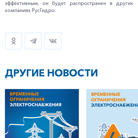
эффективным, он будет распространен в других
компаниях РусГидро.
+7-800-700-24-57
Частным клиентам
Корпоративным клиентам
ДРУГИЕ НОВОСТИ
Заказать обратный звонок