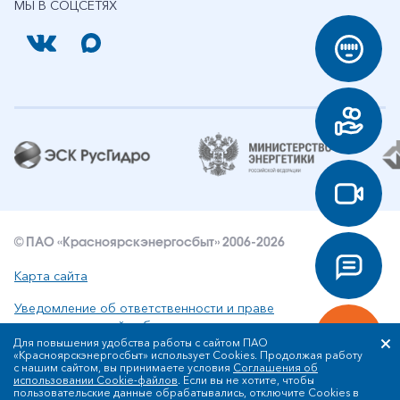
МЫ В СОЦСЕТЯХ
© ПАО «Красноярскэнергосбыт» 2006-2026
Карта сайта
Уведомление об ответственности и праве
интеллектуальной собственности
Для повышения удобства работы с сайтом ПАО
«Красноярскэнергосбыт» использует Cookies. Продолжая работу
Политика ПАО «Красноярскэнергосбыт» в отношении
с нашим сайтом, вы принимаете условия
Соглашения об
обработки персональных данных
использовании Cookie-файлов
. Если вы не хотите, чтобы
пользовательские данные обрабатывались, отключите Cookies в