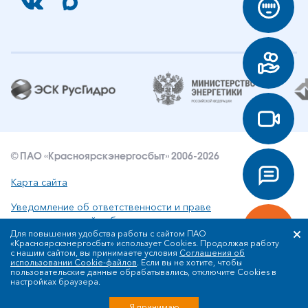
© ПАО «Красноярскэнергосбыт» 2006-2026
Карта сайта
Уведомление об ответственности и праве
интеллектуальной собственности
Для повышения удобства работы с сайтом ПАО
«Красноярскэнергосбыт» использует Cookies. Продолжая работу
Политика ПАО «Красноярскэнергосбыт» в отношении
с нашим сайтом, вы принимаете условия
Соглашения об
обработки персональных данных
использовании Cookie-файлов
. Если вы не хотите, чтобы
пользовательские данные обрабатывались, отключите Cookies в
настройках браузера.
Разработка сайта
Я принимаю