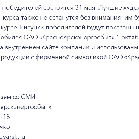
 победителей состоится 31 мая. Лучшие худо
нкурса также не останутся без внимания: им 
нкурсе. Рисунки победителей будут показаны 
юбилея ОАО «Красноярскэнергосбыт» 1 октябр
а внутреннем сайте компании и использованы
продукции с фирменной символикой ОАО «Крас
па по связям со С
ярскэнергосбыт»
8-18
чко
oyarsk.ru