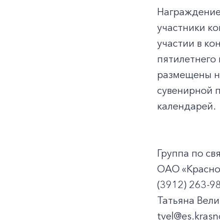
Награждение
участники ко
участии в ко
пятилетнего 
размещены н
сувенирной 
календарей.
Груп
ОАО «Красно
(3912) 263-9
Татьяна Вели
tvel@es.krasn