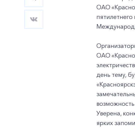
ОАО «Красно
пятилетнего
Международн
Организатор
ОАО «Красно
электричеств
день тему, б
«Красноярскэ
замечательн
возможность 
Уверена, кон
ярких запом