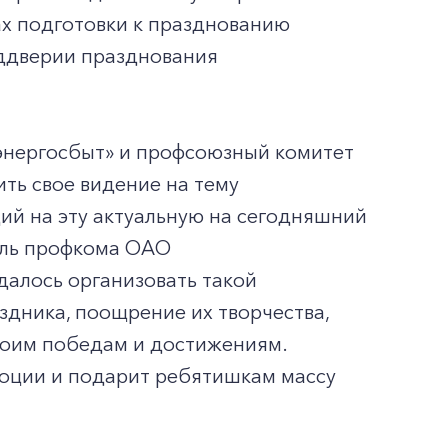
ах подготовки к празднованию
еддверии празднования
энергосбыт» и профсоюзный комитет
ть свое видение на тему
аций на эту актуальную на сегодняшний
тель профкома ОАО
удалось организовать такой
дника, поощрение их творчества,
своим победам и достижениям.
эмоции и подарит ребятишкам массу