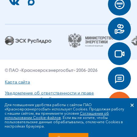
© ПАО «Красноярскэнергосбыт» 2006-2026
Карта сайта
Уведомление об ответственности и праве
интеллектуальной собственности
Для повышения удобства работы с сайтом ПАО
«Красноярскэнергосбыт» использует Cookies. Продолжая работу
Политика ПАО «Красноярскэнергосбыт» в отношении
с нашим сайтом, вы принимаете условия
Соглашения об
обработки персональных данных
использовании Cookie-файлов
. Если вы не хотите, чтобы
пользовательские данные обрабатывались, отключите Cookies в
настройках браузера.
Разработка сайта