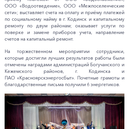
ООО «Водоотведение», ООО «Межпоселенческие
сети»; выставляет счета на оплату и приёму платежей
по социальному найму в г. Кодинск и капитальному
ремонту по двум районам; оказывает услуги по
+7-800-700-24-57
поверке и замене приборов учета, направление
Частным клиентам
счетов на капитальный ремонт.
Корпоративным клиентам
На торжественном мероприятии сотрудники,
которые достигли лучших результатов работы были
отмечены наградами администраций Богучанского и
Заказать обратный звонок
Кежемского районов, г. Кодинска и
ПАО «Красноярскэнергосбыт». Почетные грамоты и
благодарственные письма получили 6 энергетиков.