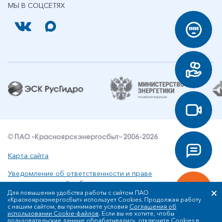
МЫ В СОЦСЕТЯХ
© ПАО «Красноярскэнергосбыт» 2006-2026
Карта сайта
Уведомление об ответственности и праве
интеллектуальной собственности
Для повышения удобства работы с сайтом ПАО
«Красноярскэнергосбыт» использует Cookies. Продолжая работу
Политика ПАО «Красноярскэнергосбыт» в отношении
с нашим сайтом, вы принимаете условия
Соглашения об
обработки персональных данных
использовании Cookie-файлов
. Если вы не хотите, чтобы
пользовательские данные обрабатывались, отключите Cookies в