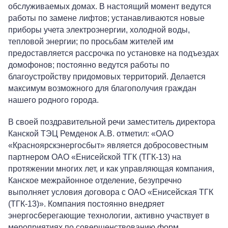
обслуживаемых домах. В настоящий момент ведутся
работы по замене лифтов; устанавливаются новые
приборы учета электроэнергии, холодной воды,
тепловой энергии; по просьбам жителей им
предоставляется рассрочка по установке на подъездах
домофонов; постоянно ведутся работы по
благоустройству придомовых территорий. Делается
максимум возможного для благополучия граждан
нашего родного города.
В своей поздравительной речи заместитель директора
Канской ТЭЦ Ремденок А.В. отметил: «ОАО
«Красноярскэнергосбыт» является добросовестным
партнером ОАО «Енисейской ТГК (ТГК-13) на
протяжении многих лет, и как управляющая компания,
+7-800-700-24-57
Частным клиентам
Канское межрайонное отделение, безупречно
выполняет условия договора с ОАО «Енисейская ТГК
Корпоративным клиентам
(ТГК-13)». Компания постоянно внедряет
энергосберегающие технологии, активно участвует в
мероприятиях по совершенствованию форм