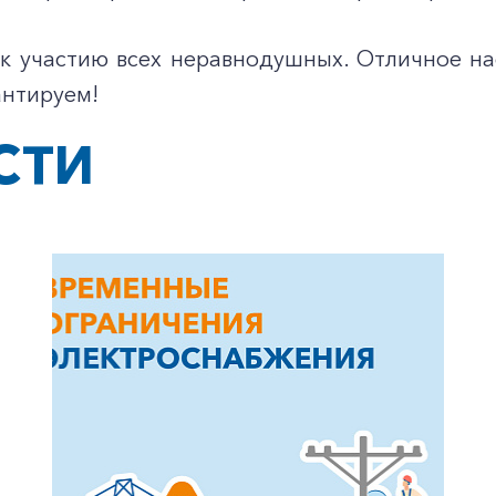
к участию всех неравнодушных. Отличное на
антируем!
СТИ
+7-800-700-24-57
Частным клиентам
Корпоративным клиентам