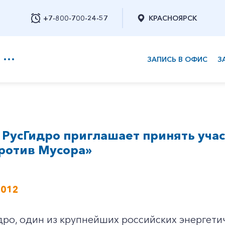
+7-800-700-24-57
КРАСНОЯРСК
ЗАПИСЬ В ОФИС
З
+7-800-700-24-57
РусГидро приглашает принять учас
Заказать обратный звонок
ротив Мусора»
2012
дро, один из крупнейших российских энергети