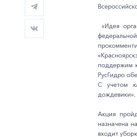
Всероссийско
«Идея орган
федеральной
прокоммен
«Красноярск
поддержим к
РусГидро об
С учетом к
дождевики».
Акция пройд
назначена н
входит уборк