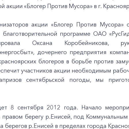
й акции «Блогер Против Мусора» в г. Краснояр
изаторов акции «Блогер Против Мусора» о
 благотворительной программе ОАО «РусГи
тировала Оксана Коробейникова, ру
энергосбыт», дочернего предприятия компа
расноярских блогеров в борьбе против заму
еспечит участников акции необходимым рабоч
апризов сентябрьской погоды, мы пригот
ет 8 сентября 2012 года. Начало мероприя
а правом берегу р.Енисей, под Коммунальным
а берегов р.Енисей в пределах города Красно