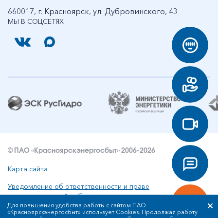
660017, г. Красноярск, ул. Дубровинского, 43
МЫ В СОЦСЕТЯХ
© ПАО «Красноярскэнергосбыт» 2006-2026
Карта сайта
Уведомление об ответственности и праве
интеллектуальной собственности
Для повышения удобства работы с сайтом ПАО
«Красноярскэнергосбыт» использует Cookies. Продолжая работу
Политика ПАО «Красноярскэнергосбыт» в отношении